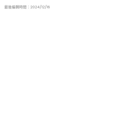
最後編輯時間：2024/12/16
Mr. W
Z新聞專職作家
5年資深寫手，擁有5年資深寫作經驗，現為Z新聞專
職作家，擅長創作精準且具吸引力的內容，專注於新
聞撰寫與深度報導，並能以獨到的視角洞察時事與社