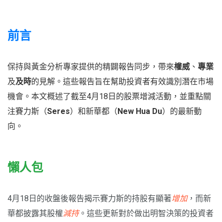
前言
保持與黃金分析專家提供的精闢報告同步，帶來
權威
、
專業
及
及時
的見解。這些報告旨在幫助投資者有效識別潛在市場
機會。本文概述了截至4月18日的股票增減活動，並重點關
注賽力斯（
Seres
）和新華都（
New Hua Du
）的最新動
向。
懶人包
4月18日的收盤後報告揭示賽力斯的持股有顯著
增加
，而新
華都披露其股權
減持
。這些更新對於做出明智決策的投資者