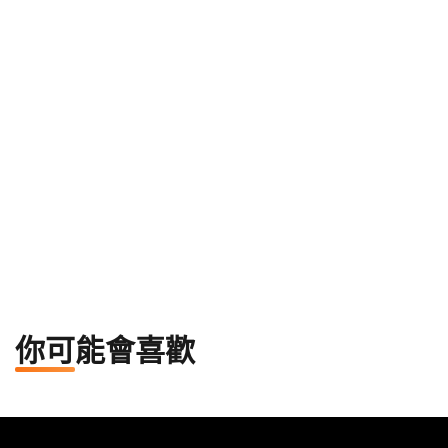
Mr. W
Z新聞專職作家
5年資深寫手，擁有5年資深寫作經驗，現為Z新聞專
職作家，擅長創作精準且具吸引力的內容，專注於新
聞撰寫與深度報導，並能以獨到的視角洞察時事與社
會動態。
你可能會喜歡