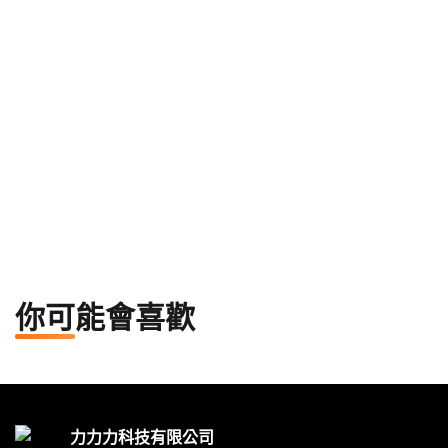
數字匠人
閒散過客
隨遇而安，喜歡漫步於人生風景中，又為觀察家，以
平靜的心看世界
你可能會喜歡
力力力科技有限公司