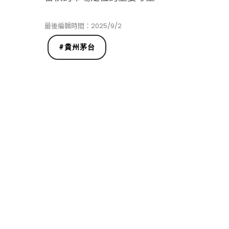
最後編輯時間：2025/9/2
#
貴州茅台
數字匠人
閒散過客
隨遇而安，喜歡漫步於人