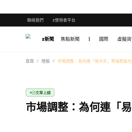
聯絡我們
z使用者平台
z新聞
焦點新聞
|
國際
虛擬貨
首頁
陸股
市場調整：為何連「易中天」等強勢股也
文章上線
市場調整：為何連「易