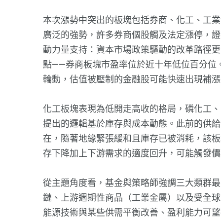
本次漲勢中突出的板塊包括券商、化工、工業
廣泛的強勢，許多券商個股觸及法定漲停，證
動力量支持：資本市場政策驅動的改革路徑更
點——券商板塊市盈率位於近十年低位百分位
輪動，估值被壓制的金融股可能快速出現補漲
化工板塊表現為低開走高收的格局，磷化工、
提出的邏輯基於庫存與成本動態。此前的供給
在，隨著地緣緊張緩和且庫存已被消耗，該板
存下降加上下游需求的適度回升，可能觸發價
從主題角度看，基金與策略師強調三大類群最有望
鏈、上游週期性商品（工業金屬）以及受全球
能源技術與某些供需平衡改善、盈利能力可望