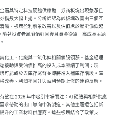
金屬與特定科技硬體供應鏈。券商板塊出現急漲且
券指數大幅上揚。分析師認為該板塊改善由三個互
清晰、板塊盈利前景改善以及估值處於歷史偏低起
。隨著投資者風險偏好回復且資金從單一高成長主題
。
氟化工、化纖與二氧化鈦相關個股領漲。基金經理
端擾動與受油價推高的投入成本壓縮了利潤；現
塊可能處於去庫存尾聲並即將進入補庫存階段。庫
格改善、利潤率回升與盈利預期上修的連鎖反應。
在 2026 年中吸引市場關注：AI 硬體與相鄰供應
需求帶動的出口導向中游製造。其他主題還包括新
提升的工業材料供應商。這些板塊結合了政策支