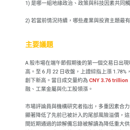
1) 是哪一組地緣政治、政策與科技因素共同觸
2) 若當前情況持續，哪些產業與投資主題最
主要議題
A 股市場在端午節假期後的第一個交易日出
高。至 6 月 22 日收盤，上證綜指上漲 1.78
創下新高。當日成交量約為
CNY 3.76 trillion
融、工業金屬與化工股領漲。
市場評論員與機構研究者指出，多重因素合力
顯著降低了先前已被計入的尾部風險溢價，這
間近期通過的諒解備忘錄被解讀為降低重大供