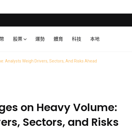
幣
股票
運勢
體育
科技
本地
: Analysts Weigh Drivers, Sectors, And Risks Ahead
ges on Heavy Volume:
ers, Sectors, and Risks