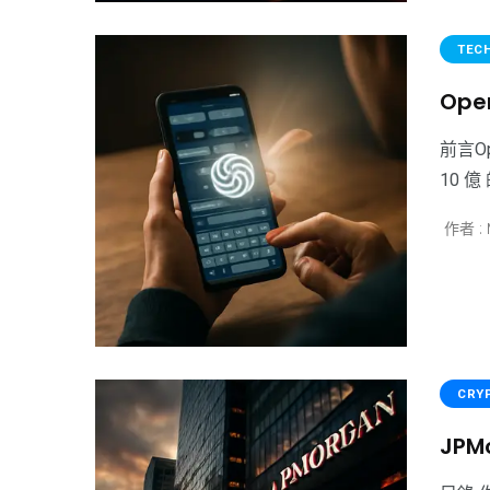
TEC
Op
前言O
10 
作者 : 
CRY
JPM