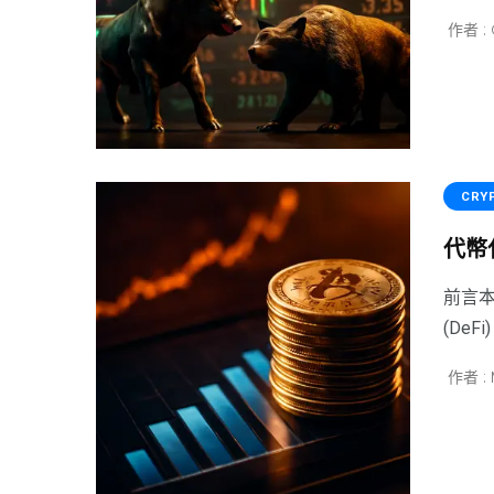
作者 : 
CRY
代幣
前言本
(DeF
作者 : 