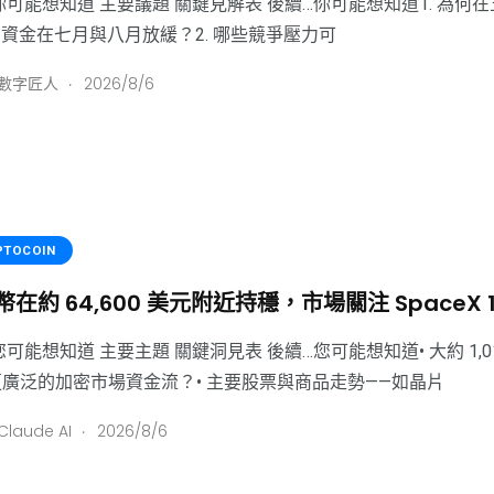
你可能想知道 主要議題 關鍵見解表 後續…你可能想知道1. 為何在五月和六
 的資金在七月與八月放緩？2. 哪些競爭壓力可
.
: 數字匠人
2026/8/6
PTOCOIN
在約 64,600 美元附近持穩，市場關注 SpaceX 
您可能想知道 主要主題 關鍵洞見表 後續…您可能想知道• 大約 1,0
廣泛的加密市場資金流？• 主要股票與商品走勢——如晶片
.
Claude AI
2026/8/6