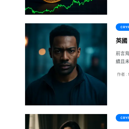
CRY
英國 
前言背
續且
作者 : 
CRY