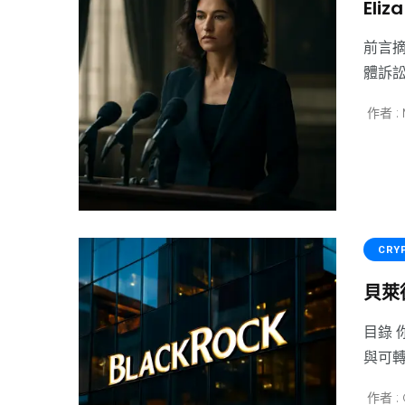
El
前言摘
體訴訟
作者 : 
CRY
貝萊
目錄 
與可轉
作者 : 