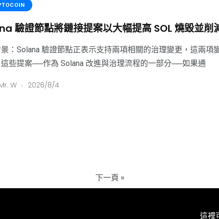
PTOCOIN
lana 驗證節點將鏈接提案以大幅提高 SOL 燒毀並
景：Solana 驗證節點正表示支持兩項相關的治理變更，這兩項變更
這些提案──作為 Solana 改進與治理流程的一部分──如果通
.
Mr. W
2026/8/4
下一頁
»
這裡