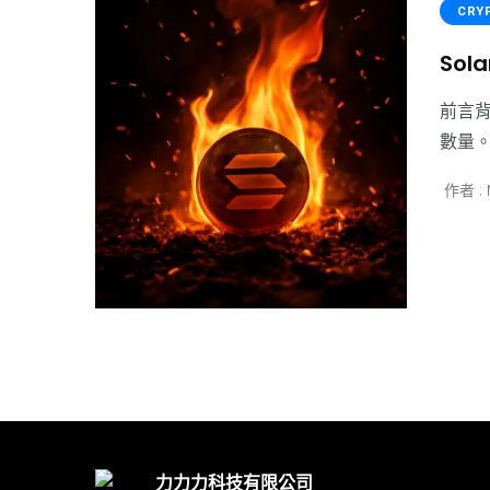
CRY
So
前言背
數量。
作者 : 
力力力科技有限公司